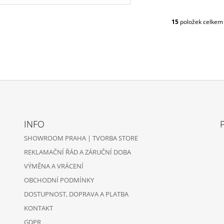
15
položek celkem
O
V
L
Á
D
A
C
Í
P
R
V
INFO
K
SHOWROOM PRAHA | TVORBA STORE
Y
V
REKLAMAČNÍ ŘÁD A ZÁRUČNÍ DOBA
Ý
VÝMĚNA A VRÁCENÍ
P
I
OBCHODNÍ PODMÍNKY
S
DOSTUPNOST, DOPRAVA A PLATBA
U
KONTAKT
GDPR