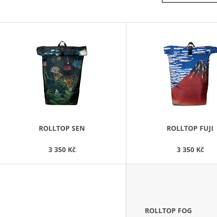
3 550 Kč
3 550 Kč
V
Ý
P
S
P
R
O
D
ROLLTOP SEN
ROLLTOP FUJI
U
3 350 Kč
3 350 Kč
K
T
Ů
ROLLTOP FOG