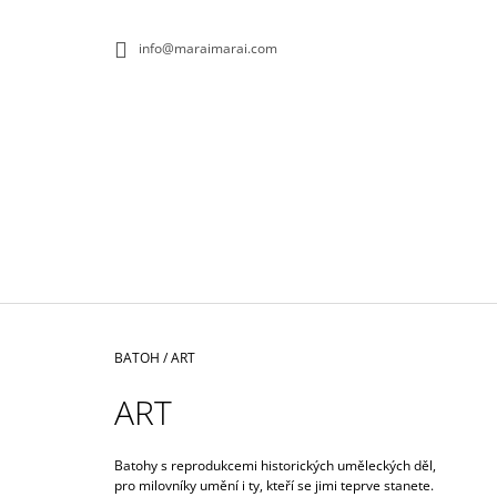
K
Přejít
na
O
ZPĚT
ZPĚT
info@maraimarai.com
obsah
DO
DO
Š
OBCHODU
OBCHODU
Í
K
Domů
BATOH
/
ART
ART
Batohy s reprodukcemi historických uměleckých děl,
ROLLTOP DOPAMIN NO.1
pro milovníky umění i ty, kteří se jimi teprve stanete.