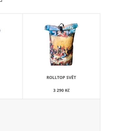
Í
P
R
O
D
U
K
T
Ů
ROLLTOP SVĚT
3 290 Kč