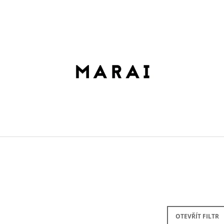
CO POTŘEBUJETE NAJÍT?
HLEDAT
DOPORUČUJEME
ROLLTOP DOPAMIN NO.2
ROLLTOP DOPAM
OTEVŘÍT FILTR