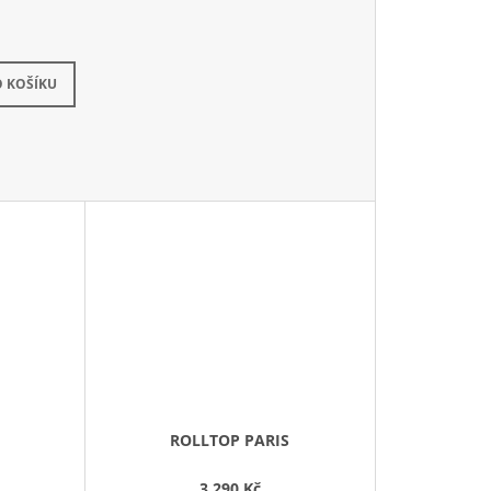
slání za týden
(1 ks)
 KOŠÍKU
ROLLTOP PARIS
3 290 Kč