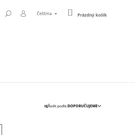
NÁKUPNÍ
HLEDAT
Čeština
KOŠÍK
Prázdný košík
PŘIHLÁŠENÍ
Ř
Řadit podle:
DOPORUČUJEME
A
Následující
Z
E
IN NO.3
N