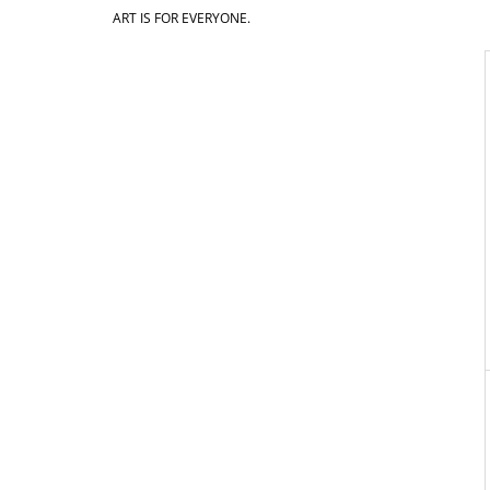
3 550 Kč
ART IS FOR EVERYONE.
I