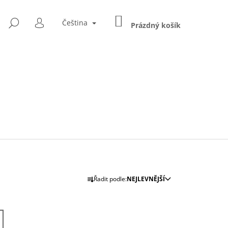
NÁKUPNÍ
HLEDAT
Čeština
KOŠÍK
Prázdný košík
PŘIHLÁŠENÍ
Ř
Řadit podle:
NEJLEVNĚJŠÍ
A
Následující
Z
E
IN NO.3
N