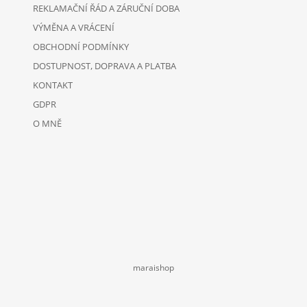
V
REKLAMAČNÍ ŘÁD A ZÁRUČNÍ DOBA
Ý
VÝMĚNA A VRÁCENÍ
P
I
OBCHODNÍ PODMÍNKY
S
DOSTUPNOST, DOPRAVA A PLATBA
U
KONTAKT
GDPR
O MNĚ
maraishop