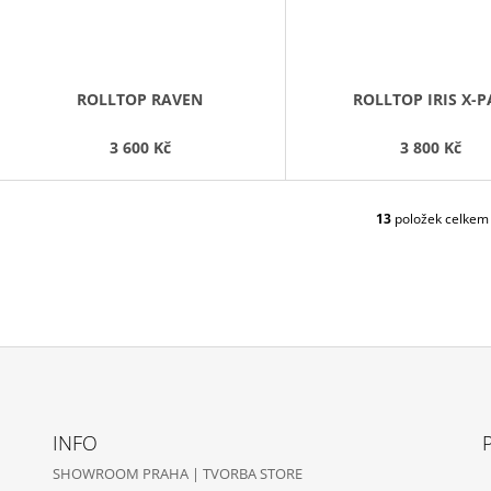
ROLLTOP RAVEN
ROLLTOP IRIS X-P
3 600 Kč
3 800 Kč
13
položek celkem
O
V
L
Á
D
A
C
Í
P
R
V
INFO
K
SHOWROOM PRAHA | TVORBA STORE
Y