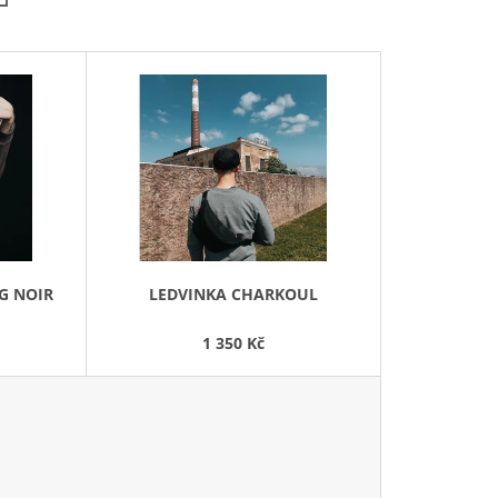
Í
P
R
O
D
U
K
T
Ů
G NOIR
LEDVINKA CHARKOUL
1 350 Kč