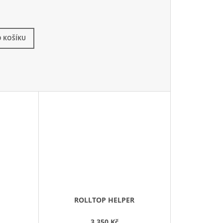
slání za týden
(4 ks)
 KOŠÍKU
ROLLTOP HELPER
3 350 Kč