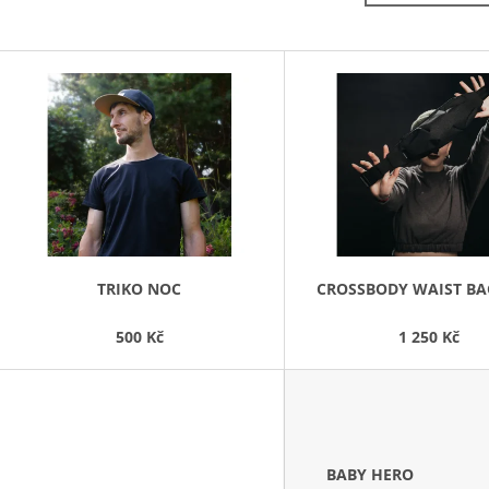
3 550 Kč
3 550 Kč
V
Ý
P
S
P
R
O
D
TRIKO NOC
CROSSBODY WAIST BA
U
500 Kč
1 250 Kč
K
T
Ů
BABY HERO