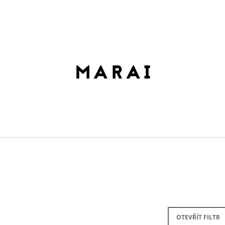
CO POTŘEBUJETE NAJÍT?
HLEDAT
DOPORUČUJEME
ROLLTOP DOPAMIN NO.2
ROLLTOP DOPAM
OTEVŘÍT FILTR