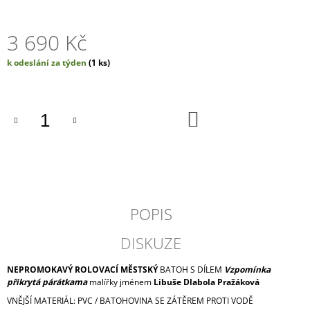
J
E
3 690 Kč
M
E
Měrná
k odeslání za týden
(1 ks)
cena:
ROLLTOP
UNICORN
3
DO
690
KOŠÍKU
Kč
POPIS
DISKUZE
NEPROMOKAVÝ ROLOVACÍ MĚSTSKÝ
BATOH S DÍLEM
Vzpomínka
přikrytá párátkama
malířky jménem
Libuše Dlabola Pražáková
VNĚJŠÍ MATERIÁL: PVC / BATOHOVINA SE ZÁTĚREM PROTI VODĚ