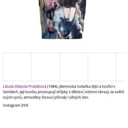
A
J
Í
T
?
HLEDAT
Libuše Dlabola Pražáková
(1984), jilemnická rodačka žijící a tvořící v
D
Semilech. Její tvorbu prostupují střípky z dětství, intimní obrazy ze světů
O
svých synů, atmosféry živoucí přírody i silných žen.
P
O
Instagram
ZDE
R
U
Č
U