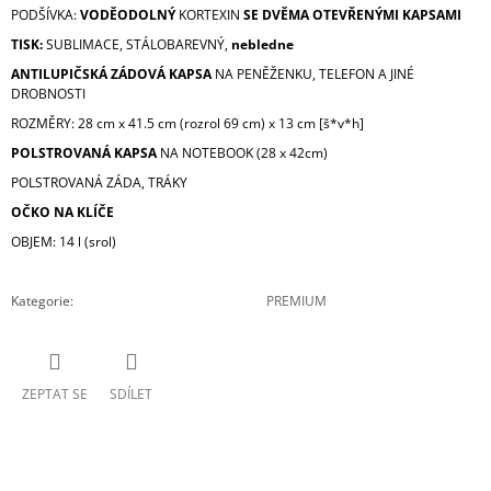
PODŠÍVKA:
VODĚODOLNÝ
KORTEXIN
SE DVĚMA OTEVŘENÝMI KAPSAMI
TISK:
SUBLIMACE, STÁLOBAREVNÝ,
nebledne
ANTILUPIČSKÁ ZÁDOVÁ KAPSA
NA PENĚŽENKU, TELEFON A JINÉ
DROBNOSTI
ROZMĚRY: 28 cm x 41.5 cm (rozrol 69 cm) x 13 cm [š*v*h]
POLSTROVANÁ KAPSA
NA NOTEBOOK (28 x 42cm)
POLSTROVANÁ ZÁDA, TRÁKY
OČKO NA KLÍČE
OBJEM: 14 l (srol)
Kategorie
:
PREMIUM
ZEPTAT SE
SDÍLET