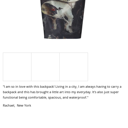
A
J
Í
T
?
HLEDAT
"I am so in love with this backpack! Living in a city, I am always having to carry a
D
backpack and this has brought a little art into my everyday. It's also just super
O
functional being comfortable, spacious, and waterproof."
P
O
Rachael, New York
R
U
Č
U