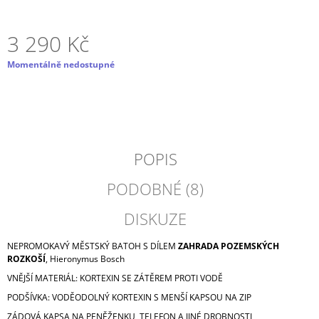
J
E
3 290 Kč
M
E
Měrná
Momentálně nedostupné
cena:
ROLLTOP
DOPAMIN
NO.4
3
450
Kč
POPIS
PODOBNÉ (8)
DISKUZE
NEPROMOKAVÝ MĚSTSKÝ BATOH S DÍLEM
ZAHRADA POZEMSKÝCH
ROZKOŠÍ
, Hieronymus Bosch
VNĚJŠÍ MATERIÁL: KORTEXIN SE ZÁTĚREM PROTI VODĚ
PODŠÍVKA: VODĚODOLNÝ KORTEXIN S MENŠÍ KAPSOU NA ZIP
ZÁDOVÁ KAPSA NA PENĚŽENKU, TELEFON A JINÉ DROBNOSTI