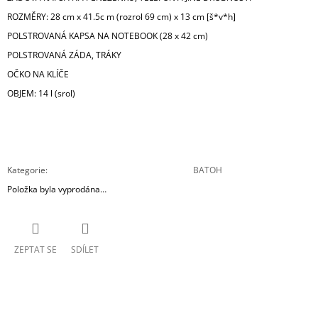
ROZMĚRY: 28 cm x 41.5c m (rozrol 69 cm) x 13 cm [š*v*h]
POLSTROVANÁ KAPSA NA NOTEBOOK (28 x 42 cm)
POLSTROVANÁ ZÁDA, TRÁKY
OČKO NA KLÍČE
OBJEM: 14 l (srol)
Kategorie
:
BATOH
Položka byla vyprodána…
ZEPTAT SE
SDÍLET