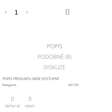
J
E
DO
M
KOŠÍKU
E
ROLLTOP
DOPAMIN
NO.4
3
POPIS
450
Kč
PODOBNÉ (8)
DISKUZE
POPIS PRODUKTU NENÍ DOSTUPNÝ
Kategorie
:
BATOH
ZEPTAT SE
SDÍLET