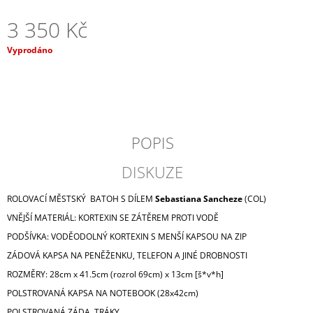
J
3 350 Kč
E
M
Měrná
E
Vyprodáno
cena:
ROLLTOP
NINJA
3
250
Kč
POPIS
DISKUZE
ROLOVACÍ MĚSTSKÝ BATOH S DÍLEM
Sebastiana Sancheze
(COL)
VNĚJŠÍ MATERIÁL: KORTEXIN SE ZÁTĚREM PROTI VODĚ
PODŠÍVKA: VODĚODOLNÝ KORTEXIN S MENŠÍ KAPSOU NA ZIP
ZÁDOVÁ KAPSA NA PENĚŽENKU, TELEFON A JINÉ DROBNOSTI
ROZMĚRY: 28cm x 41.5cm (rozrol 69cm) x 13cm [š*v*h]
POLSTROVANÁ KAPSA NA NOTEBOOK (28x42cm)
POLSTROVANÁ ZÁDA, TRÁKY