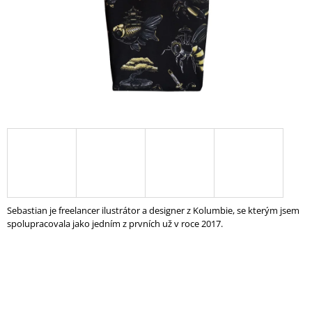
A
J
Í
T
?
HLEDAT
Sebastian je freelancer ilustrátor a designer z Kolumbie, se kterým jsem
D
spolupracovala jako jedním z prvních už v roce 2017.
O
P
O
R
U
Č
U