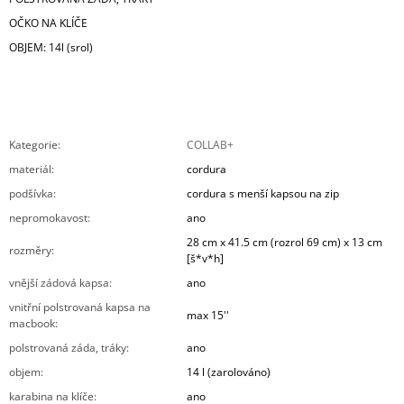
OČKO NA KLÍČE
OBJEM: 14l (srol)
Kategorie
:
COLLAB+
materiál
:
cordura
podšívka
:
cordura s menší kapsou na zip
nepromokavost
:
ano
28 cm x 41.5 cm (rozrol 69 cm) x 13 cm
rozměry
:
[š*v*h]
vnější zádová kapsa
:
ano
vnitřní polstrovaná kapsa na
max 15''
macbook
:
polstrovaná záda, tráky
:
ano
objem
:
14 l (zarolováno)
karabina na klíče
:
ano