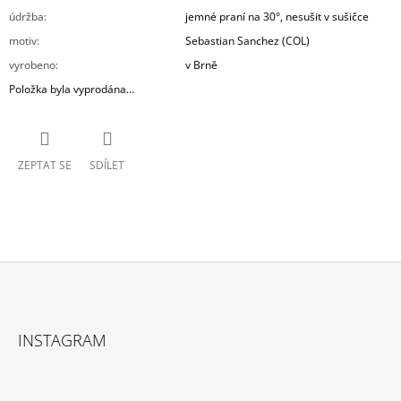
údržba
:
jemné praní na 30°, nesušit v sušičce
motiv
:
Sebastian Sanchez (COL)
vyrobeno
:
v Brně
Položka byla vyprodána…
ZEPTAT SE
SDÍLET
Z
Á
INSTAGRAM
P
A