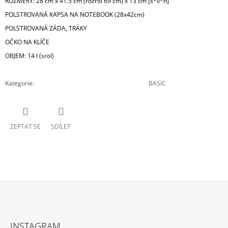
ROZMĚRY: 28 cm x 41.5 cm (rozrol 69 cm) x 13 cm [š*v*h]
POLSTROVANÁ KAPSA NA NOTEBOOK (28x42cm)
POLSTROVANÁ ZÁDA, TRÁKY
OČKO NA KLÍČE
OBJEM: 14 l (srol)
Kategorie
:
BASIC
ZEPTAT SE
SDÍLET
Z
Á
INSTAGRAM