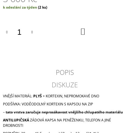
J
Měrná
k odeslání za týden
(2 ks)
E
cena:
M
E
DO
KOŠÍKU
ROLLTOP
DOPAMIN
NO.3
3
550
Kč
POPIS
DISKUZE
VNĚJŠÍ MATERIÁL:
PLYŠ
+ KORTEXIN, NEPROMOKAVÉ DNO
PODŠÍVKA: VODĚODOLNÝ KORTEXIN S KAPSOU NA ZIP
–
tato vrstva zaručuje neprosákavost vnějšího chlupatého materiálu
ANTILUPIČSKÁ
ZÁDOVÁ KAPSA NA PENĚŽENKU, TELEFON A JINÉ
DROBNOSTI