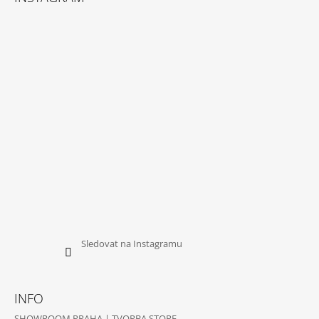
P
A
T
Í
Sledovat na Instagramu
INFO
SHOWROOM PRAHA | TVORBA STORE